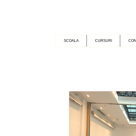
SCOALA
CURSURI
CON