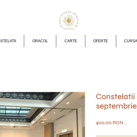
STELATII
ORACOL
CARTE
OFERTE
CURSA
Constelatii 
septembrie
Preț
400,00 RON