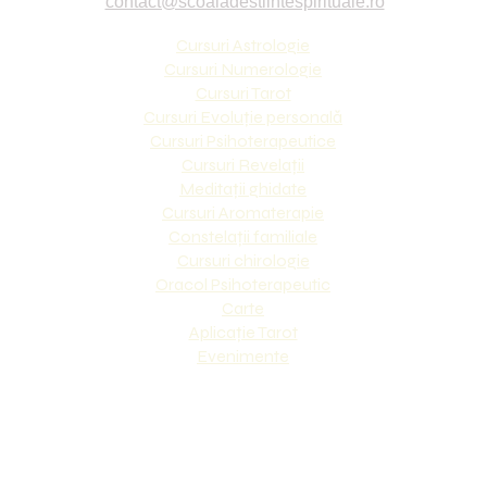
contact@scoaladestiintespirituale.ro
Cursuri Astrologie
Cursuri Numerologie
Cursuri Tarot
Cursuri Evoluție personală
Cursuri Psihoterapeutice
Cursuri Revelații
Meditații ghidate
Cursuri Aromaterapie
Constelații familiale
Cursuri chirologie
Oracol Psihoterapeutic
Carte
Aplicație Tarot
Evenimente
 gratuite pe care le oferim, fii sigur ca ramai in contact s