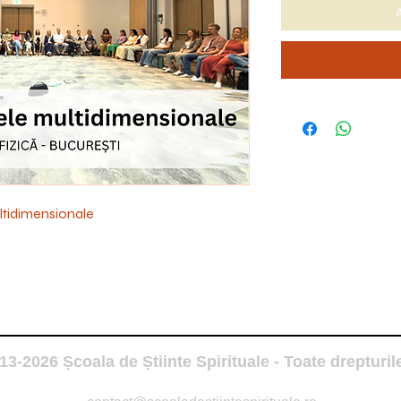
ultidimensionale
3-2026 Școala de Știinte Spirituale - Toate drepturil