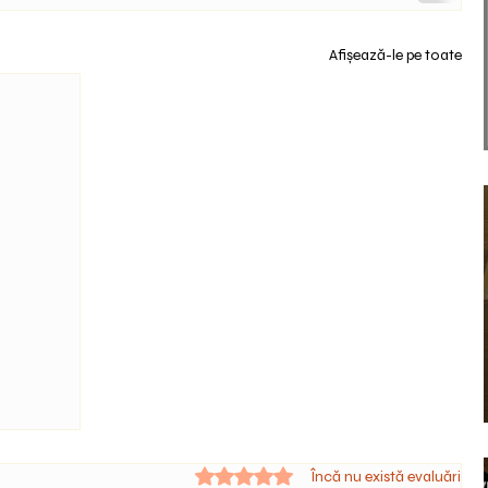
Afișează-le pe toate
Evaluat(ă) cu 0 din 5 stele.
Încă nu există evaluări