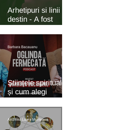
Arhetipuri si linii de
destin - A fost
odată o fată ...
Barbara Bacauanu
Științele spirituale
și cum alegi
profesionistul, cu
astrolog Barbara
Băcăuanu
Andreea Laura Munteanu