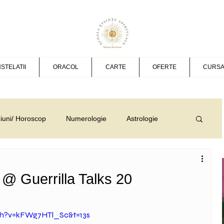
STELATII
ORACOL
CARTE
OFERTE
CURSA
ziuni/ Horoscop
Numerologie
Astrologie
Dezvoltare personala
Video
@ Guerrilla Talks 20
care cancer
Vindecare
Revelatii
ch?v=kFWg7HTl_Sc&t=13s