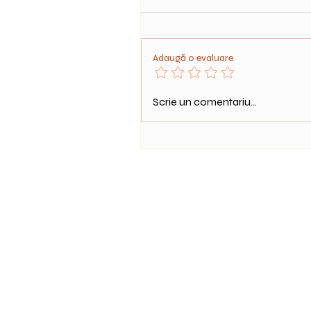
Adaugă o evaluare
Scrie un comentariu...
Arhetipuri si linii de destin -
odată o fată ...