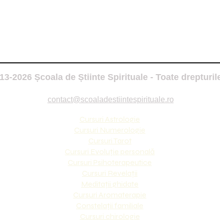
3-2026 Școala de Știinte Spirituale - Toate drepturil
contact@scoaladestiintespirituale.ro
Cursuri Astrologie
Cursuri Numerologie
Cursuri Tarot
Cursuri Evoluție personală
Cursuri Psihoterapeutice
Cursuri Revelații
Meditații ghidate
Cursuri Aromaterapie
Constelații familiale
Cursuri chirologie