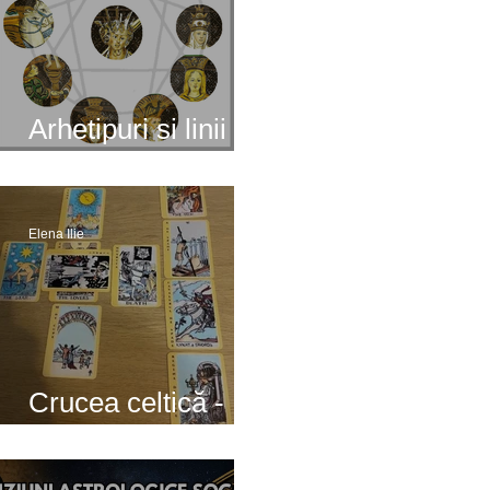
Arhetipuri si linii de
destin
Elena Ilie
Crucea celtică -
interpretare