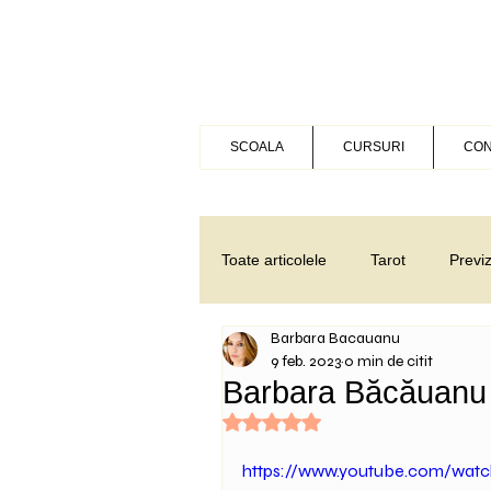
SCOALA
CURSURI
CON
Toate articolele
Tarot
Previ
Barbara Bacauanu
Meditatie
Legea Atractiei
9 feb. 2023
0 min de citit
Barbara Băcăuanu 
Evaluat(ă) cu NaN din 5 stele.
Dezvoltare spirituala
Vinde
https://www.youtube.com/wat