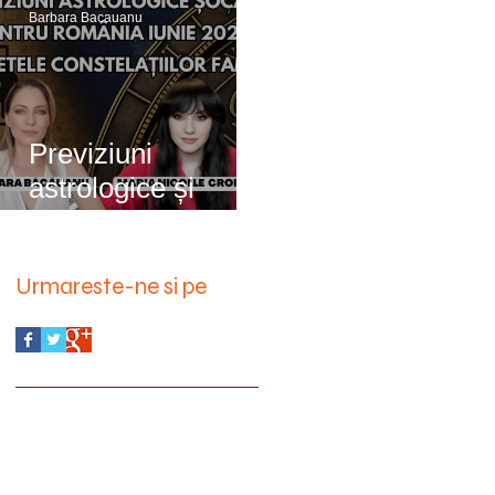
Barbara Bacauanu
Previziuni
astrologice și
constelații familiale
Urmareste-ne si pe