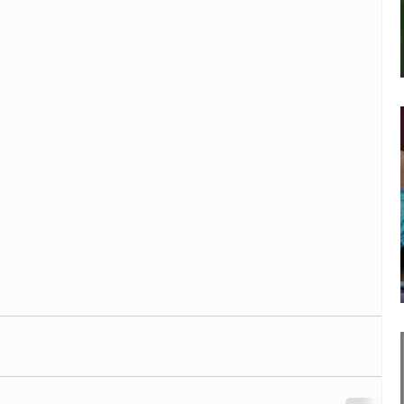
 genealogic
Psihologie
Cursuri