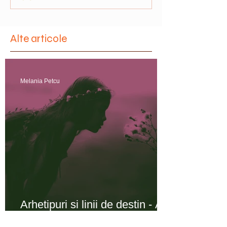
Cancerul este o stare, nu o boală
Alte articole
Melania Petcu
Arhetipuri si linii de destin - A
fost odată o fată ...