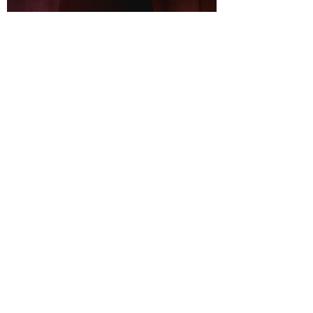
Barbara Bacauanu
Științele spirituale și cum alegi
profesionistul, cu astrolog
Barbara Băcăuanu
Andreea Laura Munteanu