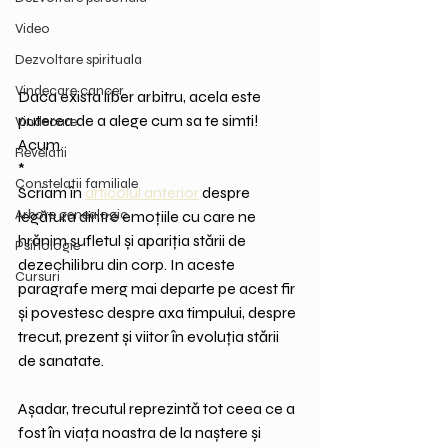
Video
Dezvoltare spirituala
Vindecare cancer
Daca exista liber arbitru, acela este 
puterea de a alege cum sa te simti! 
Vindecare
Acum.
Revelatii
*
Constelatii familiale
Scriam în 
articolul anterior
 despre 
Arbore genealogic
legătura dintre emoțiile cu care ne 
hrănim sufletul și apariția stării de 
Psihologie
dezechilibru din corp. In aceste 
Cursuri
paragrafe merg mai departe pe acest fir 
și povestesc despre axa timpului, despre 
trecut, prezent și viitor în evoluția stării 
de sanatate.
Așadar, trecutul reprezintă tot ceea ce a 
fost în viața noastra de la naștere și 