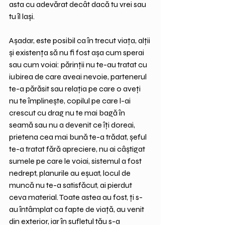
asta cu adevărat decât dacă tu vrei sau 
tu îl lași.
Așadar, este posibil ca în trecut viața, alții 
și existența să nu fi fost așa cum sperai 
sau cum voiai: părinții nu te-au tratat cu 
iubirea de care aveai nevoie, partenerul 
te-a părăsit sau relația pe care o aveți 
nu te împlinește, copilul pe care l-ai 
crescut cu drag nu te mai bagă în 
seamă sau nu a devenit ce îți doreai, 
prietena cea mai bună te-a trădat, șeful 
te-a tratat fără apreciere, nu ai câștigat 
sumele pe care le voiai, sistemul a fost 
nedrept, planurile au eșuat, locul de 
muncă nu te-a satisfăcut, ai pierdut 
ceva material. Toate astea au fost, ți s-
au întâmplat ca fapte de viață, au venit 
din exterior, iar în sufletul tău s-a 