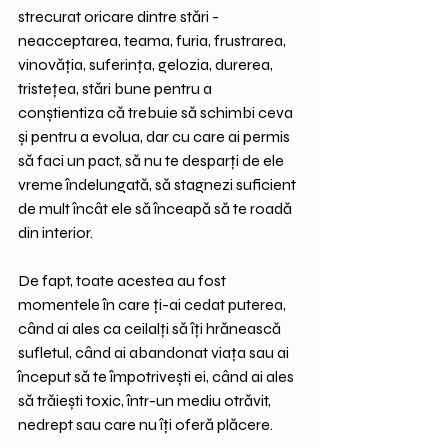
strecurat oricare dintre stări - 
neacceptarea, teama, furia, frustrarea, 
vinovăția, suferința, gelozia, durerea, 
tristețea, stări bune pentru a 
conștientiza că trebuie să schimbi ceva 
și pentru a evolua, dar cu care ai permis 
să faci un pact, să nu te desparți de ele 
vreme îndelungată, să stagnezi suficient 
de mult încât ele să înceapă să te roadă 
din interior. 
De fapt, toate acestea au fost 
momentele în care ți-ai cedat puterea, 
când ai ales ca ceilalți să îți hrănească 
sufletul, când ai abandonat viața sau ai 
început să te împotrivești ei, când ai ales 
să trăiești toxic, într-un mediu otrăvit, 
nedrept sau care nu îți oferă plăcere. 