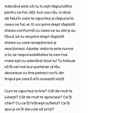
Adevărul este că nu tu ești răspunzător 
pentru ce fac alții, bun sau rău, ci doar 
de felul în care te raportezi și răspunzi la 
ceea ce fac ei. Ei vor primi drept răsplată 
starea conformă cu ceea ce au dat și au 
făcut, iar tu vei primi drept răsplată 
starea cu care recepționezi și 
reacționezi. Așadar, viața ta este numai 
a ta, iar responsabilitatea ta cea mai 
mare ești cu adevărat doar tu! Tu trebuie 
să fii cel mai bun partener al tău 
deoarece cu tine petreci 100% din 
timpul pe care îl ai în această viață.
Cum te raportezi la tine? Cât de mult te 
iubești? Cât de mult te apreciezi? Ce îți 
oferi? Cu ce îți hrănești sufletul? Ce îți 
spui și ce îți dai voie să simți?  