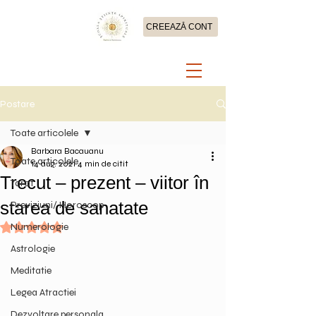
CREEAZĂ CONT
Postare
Toate articolele
Barbara Bacauanu
Toate articolele
14 aug. 2021
4 min de citit
Trecut – prezent – viitor în
Tarot
starea de sanatate
Previziuni/ Horoscop
Numerologie
Evaluat(ă) cu NaN din 5 stele.
Astrologie
Meditatie
Legea Atractiei
Dezvoltare personala