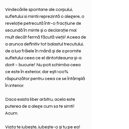
Vindecările spontane ale corpului, 
sufletului si mintii reprezintă o alegere, o 
revelație petrecută într-o fracțiune de 
secundă în minte și o declarație mai 
mult decât fermă făcută vieții! Aceea de 
a arunca definitiv tot balastul trecutului, 
de a lua frâiele în mână și de a promite 
sufletului ceea ce el dintotdeauna și-a 
dorit – bucurie! Nu poti schimba ceea 
ce este în exterior, dar ești 100% 
răspunzător pentru ceea ce se întâmplă 
în interior. 
Daca exista liber arbitru, acela este 
puterea de a alege cum sa te simti! 
Acum.
Viața te iubește, iubește-o și tu pe ea!