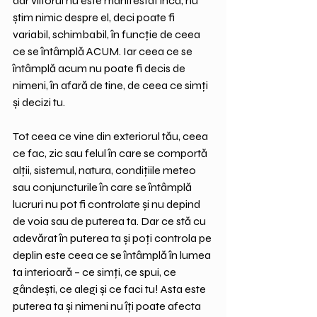
dar viitorul nu este manifestat încă, nu 
știm nimic despre el, deci poate fi 
variabil, schimbabil, în funcție de ceea 
ce se întâmplă ACUM. Iar ceea ce se 
întâmplă acum nu poate fi decis de 
nimeni, în afară de tine, de ceea ce simți 
și decizi tu.
Tot ceea ce vine din exteriorul tău, ceea 
ce fac, zic sau felul în care se comportă 
alții, sistemul, natura, condițiile meteo 
sau conjuncturile în care se întâmplă 
lucruri nu pot fi controlate și nu depind 
de voia sau de puterea ta. Dar ce stă cu 
adevărat în puterea ta și poți controla pe 
deplin este ceea ce se întâmplă în lumea 
ta interioară – ce simți, ce spui, ce 
gândești, ce alegi și ce faci tu! Asta este 
puterea ta și nimeni nu îți poate afecta 