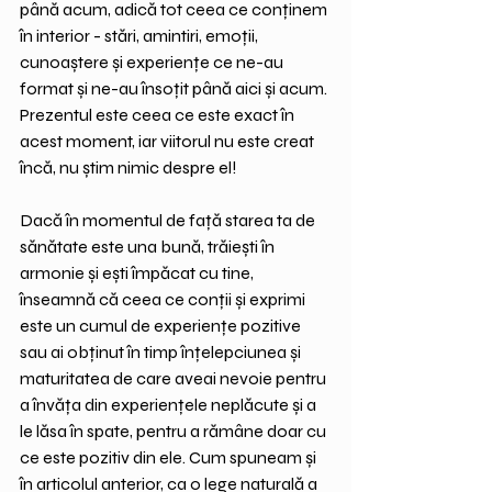
până acum, adică tot ceea ce conținem 
în interior - stări, amintiri, emoții, 
cunoaștere și experiențe ce ne-au 
format și ne-au însoțit până aici și acum. 
Prezentul este ceea ce este exact în 
acest moment, iar viitorul nu este creat 
încă, nu știm nimic despre el!
Dacă în momentul de față starea ta de 
sănătate este una bună, trăiești în 
armonie și ești împăcat cu tine, 
înseamnă că ceea ce conții și exprimi 
este un cumul de experiențe pozitive 
sau ai obținut în timp înțelepciunea și 
maturitatea de care aveai nevoie pentru 
a învăța din experiențele neplăcute și a 
le lăsa în spate, pentru a rămâne doar cu 
ce este pozitiv din ele. Cum spuneam și 
în articolul anterior, ca o lege naturală a 