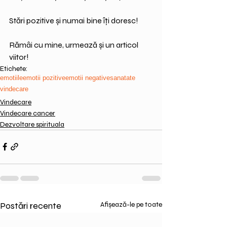
Stări pozitive și numai bine îți doresc!
Rămâi cu mine, urmează și un articol 
viitor!
Etichete:
emotiile
emotii pozitive
emotii negative
sanatate
vindecare
Vindecare
Vindecare cancer
Dezvoltare spirituala
Postări recente
Afișează-le pe toate