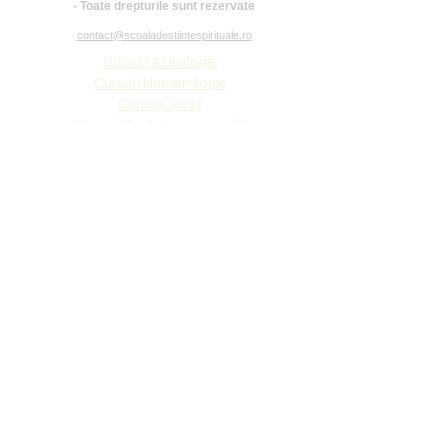
- Toate drepturile sunt rezervate
contact@scoaladestiintespirituale.ro
Cursuri Astrologie
Cursuri Numerologie
Cursuri Tarot
Cursuri Evoluție personală
Cursuri Psihoterapeutice
Cursuri Revelații
Meditații ghidate
Cursuri Aromaterapie
Constelații familiale
Cursuri chirologie
Oracol Psihoterapeutic
Carte
Aplicație Tarot
Evenimente
Pentru a beneficia de materialele gratuite
pe care le oferim, fii sigur ca ramai in
contact si cu celelalte conturi ale noastre: