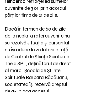
reîncerca retragerea sumelor
cuvenite de 3 ori prin acordul
părților timp de 21 de zile.
Dacă în termen de 60 de zile
de la neplata ratei cuvenite nu
se rezolvă situația și cursantul
nu își aduce la zi datoriile față
de Centrul de Științe Spirituale
Theia SRL, deținătorul de drept
al mărcii Școala de Științe
Spirituale Barbara Băcăuanu,
societatea își rezervă dreptul
de a-i bloca accesul
cursantului in cauză la orice
curs achiziționat, indiferent