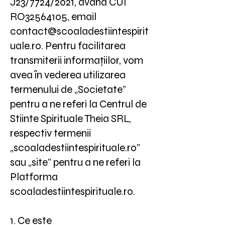
J23/7724/2021, având CUI
RO32564105, email
contact@scoaladestiintespirit
uale.ro
. Pentru facilitarea
transmiterii informațiilor, vom
avea în vederea utilizarea
termenului de „Societate”
pentru a ne referi la Centrul de
Stiinte Spirituale Theia SRL,
respectiv termenii
„scoaladestiintespirituale.ro”
sau „site” pentru a ne referi la
Platforma
scoaladestiintespirituale.ro.
1. Ce este