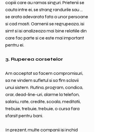
copiii care au ramas singuri. Prietenii se 
cauta intre ei, se strang randurile sau ... 
se arata adevarata fata a unor persoane 
si cad masti. Oamenii se regrupeaza, isi 
simt si isi analizeaza mai bine relatiile din 
care fac parte si ce este mai important 
pentru ei.
3. Ruperea corsetelor
Am acceptat sa facem compromisuri, 
sa ne vindem sufletul si sa fim sclavii 
unui sistem. Rutina, program, condica, 
orar, dead-line-uri, alarme la telefon, 
salariu, rate, credite, scoala, meditatii, 
trebuie, trebuie, trebuie, o cursa fara 
sfarsit pentru bani.
In prezent, multe companii isi inchid 