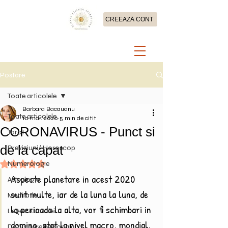
CREEAZĂ CONT
Postare
Toate articolele
Barbara Bacauanu
Toate articolele
10 mar. 2020
5 min de citit
CORONAVIRUS - Punct si
Tarot
de la capat
Previziuni/ Horoscop
Numerologie
Evaluat(ă) cu NaN din 5 stele.
Aspecte planetare in acest 2020 
Astrologie
sunt multe, iar de la luna la luna, de 
Meditatie
la perioada la alta, vor fi schimbari in 
Legea Atractiei
domino, atat la nivel macro, mondial, 
Dezvoltare personala