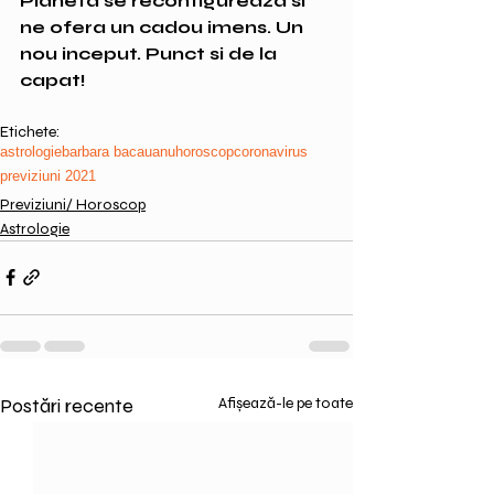
Planeta se reconfigureaza si 
ne ofera un cadou imens. Un 
nou inceput. Punct si de la 
capat!
Etichete:
astrologie
barbara bacauanu
horoscop
coronavirus
previziuni 2021
Previziuni/ Horoscop
Astrologie
Postări recente
Afișează-le pe toate