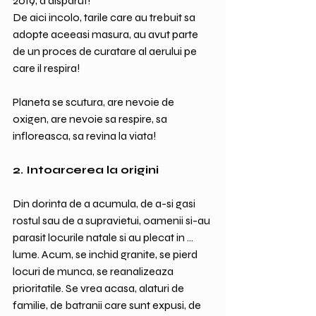
2019, a disparut!
De aici incolo, tarile care au trebuit sa 
adopte aceeasi masura, au avut parte 
de un proces de curatare al aerului pe 
care il respira!
Planeta se scutura, are nevoie de 
oxigen, are nevoie sa respire, sa 
infloreasca, sa revina la viata!
2. Intoarcerea la origini
Din dorinta de a acumula, de a-si gasi 
rostul sau de a supravietui, oamenii si-au 
parasit locurile natale si au plecat in ... 
lume. Acum, se inchid granite, se pierd 
locuri de munca, se reanalizeaza 
prioritatile. Se vrea acasa, alaturi de 
familie, de batranii care sunt expusi, de 