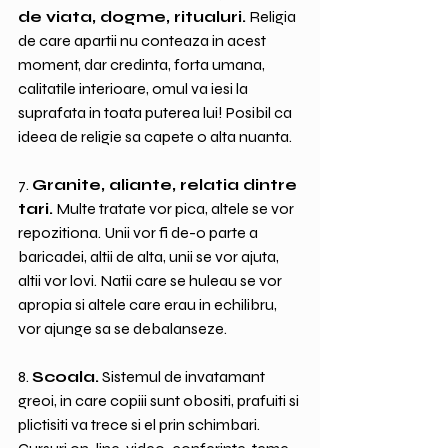
de viata, dogme, ritualuri.
 Religia 
de care apartii nu conteaza in acest 
moment, dar credinta, forta umana, 
calitatile interioare, omul va iesi la 
suprafata in toata puterea lui! Posibil ca 
ideea de religie sa capete o alta nuanta.
7. 
Granite, aliante, relatia dintre 
tari.
 Multe tratate vor pica, altele se vor 
repozitiona. Unii vor fi de-o parte a 
baricadei, altii de alta, unii se vor ajuta, 
altii vor lovi. Natii care se huleau se vor 
apropia si altele care erau in echilibru, 
vor ajunge sa se debalanseze.   
8. 
Scoala.
 Sistemul de invatamant 
greoi, in care copiii sunt obositi, prafuiti si 
plictisiti va trece si el prin schimbari. 