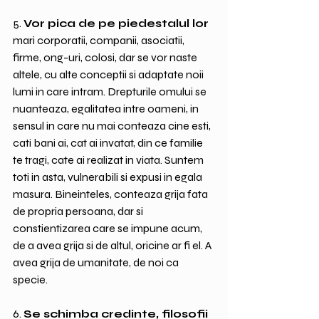
5. 
Vor pica de pe piedestalul lor
mari corporatii, companii, asociatii, 
firme, ong-uri, colosi, dar se vor naste 
altele, cu alte conceptii si adaptate noii 
lumi in care intram. Drepturile omului se 
nuanteaza, egalitatea intre oameni, in 
sensul in care nu mai conteaza cine esti, 
cati bani ai, cat ai invatat, din ce familie 
te tragi, cate ai realizat in viata. Suntem 
toti in asta, vulnerabili si expusi in egala 
masura. Bineinteles, conteaza grija fata 
de propria persoana, dar si 
constientizarea care se impune acum, 
de a avea grija si de altul, oricine ar fi el. A 
avea grija de umanitate, de noi ca 
specie.
6. 
Se schimba credinte, filosofii 