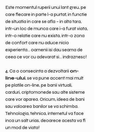
Este momentul ruperii unui lant greu, pe 
care fiecare in parte l-a purtat, in functie 
de situatia in care se afla – in alta tara, 
intr-un loc de munca care i-a furat viata, 
intr-o relatie care nu exista, intr-o zona 
de confort care nu aduce nicio 
experienta... oamenii isi dau seama de 
ceea ce vor cu adevarat si... indraznesc!
4. Ca o consecinta a dezvoltarii 
on-
line-ului
, se va pune accent mai mult 
pe platile on-line, pe banii virtuali, 
carduri, criptomonede sau alte sisteme 
care vor aparea. Oricum, ideea de bani 
sau valoarea banilor se va schimba. 
Tehnologia, tehnica, internetul va face 
inca un salt urias, deoarece acesta va fi 
un mod de viata!