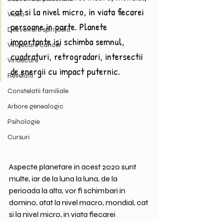
cat si la nivel micro, in viata fiecarei 
Video
persoane in parte. Planete 
Dezvoltare spirituala
importante isi schimba semnul, 
Vindecare cancer
cuadraturi, retrogradari, intersectii 
Vindecare
de energii cu impact puternic.
Revelatii
Constelatii familiale
Arbore genealogic
Psihologie
Cursuri
Aspecte planetare in acest 2020 sunt 
multe, iar de la luna la luna, de la 
perioada la alta, vor fi schimbari in 
domino, atat la nivel macro, mondial, cat 
si la nivel micro, in viata fiecarei 