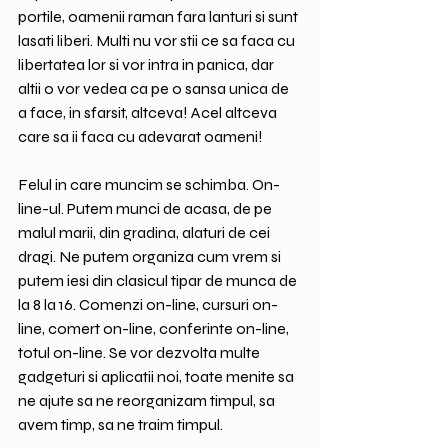
portile, oamenii raman fara lanturi si sunt 
lasati liberi. Multi nu vor stii ce sa faca cu 
libertatea lor si vor intra in panica, dar 
altii o vor vedea ca pe o sansa unica de 
a face, in sfarsit, altceva! Acel altceva 
care sa ii faca cu adevarat oameni!
Felul in care muncim se schimba. On-
line-ul. Putem munci de acasa, de pe 
malul marii, din gradina, alaturi de cei 
dragi. Ne putem organiza cum vrem si 
putem iesi din clasicul tipar de munca de 
la 8 la 16. Comenzi on-line, cursuri on-
line, comert on-line, conferinte on-line, 
totul on-line. Se vor dezvolta multe 
gadgeturi si aplicatii noi, toate menite sa 
ne ajute sa ne reorganizam timpul, sa 
avem timp, sa ne traim timpul.