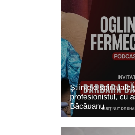
Constelatii familiale
Arbore
Științele spirituale
profesionistul, cu 
Băcăuanu