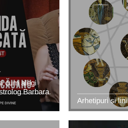
 genealogic
Psihologie
Cursuri
 și cum alegi
astrolog Barbara
Arhetipuri si lin