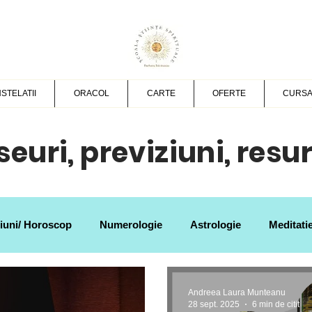
STELATII
ORACOL
CARTE
OFERTE
CURSA
eseuri, previziuni, resu
ziuni/ Horoscop
Numerologie
Astrologie
Meditati
o
Dezvoltare spirituala
Vindecare cancer
Vindeca
Andreea Laura Munteanu
28 sept. 2025
6 min de citit