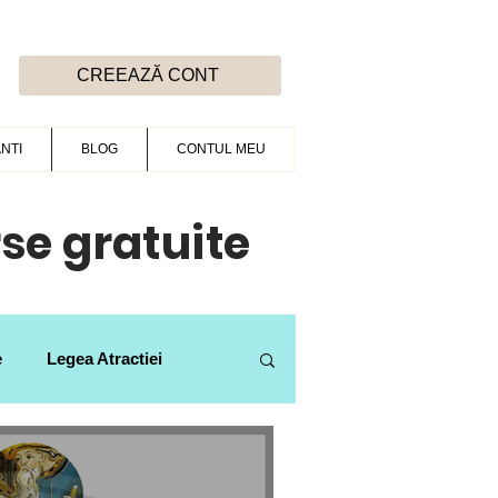
CREEAZĂ CONT
NTI
BLOG
CONTUL MEU
rse gratuite
e
Legea Atractiei
re
Revelatii