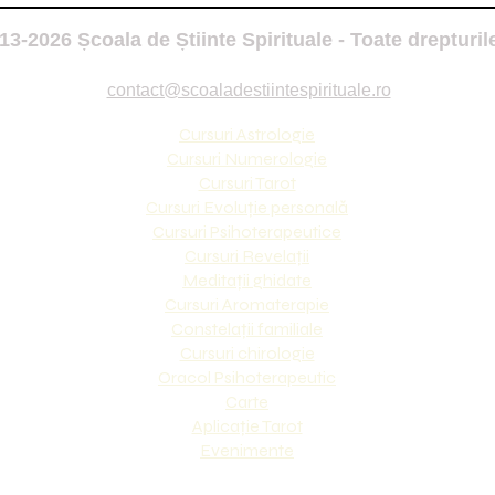
3-2026 Școala de Știinte Spirituale - Toate drepturil
contact@scoaladestiintespirituale.ro
Cursuri Astrologie
Cursuri Numerologie
Cursuri Tarot
Cursuri Evoluție personală
Cursuri Psihoterapeutice
Cursuri Revelații
Meditații ghidate
Cursuri Aromaterapie
Constelații familiale
Cursuri chirologie
Oracol Psihoterapeutic
Carte
Aplicație Tarot
Evenimente