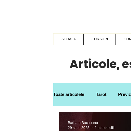
SCOALA
CURSURI
CON
Articole, 
Toate articolele
Tarot
Previ
Dezvoltare personala
Vide
Barbara Bacauanu
29 sept. 2025
1 min de citit