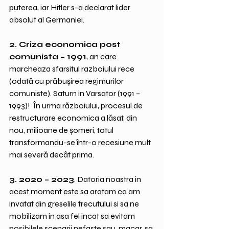
puterea, iar Hitler s-a declarat lider 
absolut al Germaniei.
2. Criza economica post 
comunista – 1991
, an care 
marcheaza sfarsitul razboiului rece 
(odată cu prăbușirea regimurilor 
comuniste). Saturn in Varsator (1991 – 
1993)!  În urma războiului, procesul de 
restructurare economica a lăsat, din 
nou, milioane de șomeri, totul 
transformandu-se într-o recesiune mult 
mai severă decât prima. 
3. 2020 – 2023
. Datoria noastra in 
acest moment este sa aratam ca am 
invatat din greselile trecutului si sa ne 
mobilizam in asa fel incat sa evitam 
posibilele scenarii nefaste sau, macar, sa 