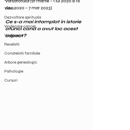
Varsatorului (21 martie – 1 iul 2020 si 16 
dec 2020 – 7 mar 2023).
Video
Dezvoltare spirituala
Ce s-a mai intamplat in istorie 
Vindecare cancer
atunci cand a avut loc acest 
Vindecare
aspect?
Revelatii
Constelatii familiale
Arbore genealogic
Psihologie
Cursuri