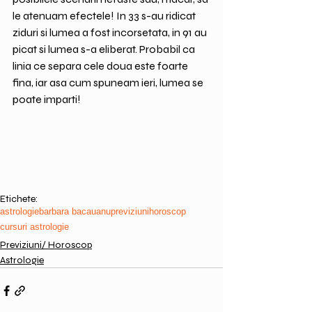
le atenuam efectele! In 33 s-au ridicat 
ziduri si lumea a fost incorsetata, in 91 au 
picat si lumea s-a eliberat. Probabil ca 
linia ce separa cele doua este foarte 
fina, iar asa cum spuneam ieri, lumea se 
poate imparti!
Etichete:
astrologie
barbara bacauanu
previziuni
horoscop
cursuri astrologie
Previziuni/ Horoscop
Astrologie