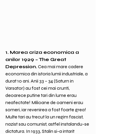
1. Marea criza economica a 
anilor 1929 – The Great 
Depression.
 Cea mai mare cadere 
economica din istoria lumii industriale, a 
durat 10 ani. Anii 33 – 34 (Saturn in 
Varsator) au fost cei mai crunti, 
deoarece putine tari din lume erau 
neafectate! Milioane de oameni erau 
someri, iar revenirea a fost foarte grea! 
Multe tari au trecut la un regim fascist, 
nazist sau comunist, astfel instalandu-se 
dictatura. In 1933, Stalin si-a intarit 