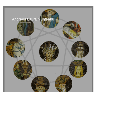
Barbara Băcăuanu
Andreea Laura Munteanu
Arhetipuri si linii de destin
Elena Ilie