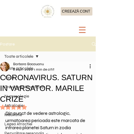
CREEAZĂ CONT
Postare
Toate articolele
Barbara Bacauanu
Toate articolele
8 sept. 2020
1 min de citit
CORONAVIRUS. SATURN
Tarot
IN VARSATOR. MARILE
Previziuni/ Horoscop
Numerologie
CRIZE
Astrologie
Evaluat(ă) cu NaN din 5 stele.
Din punct de vedere astrologic, 
Meditatie
urmatoarea perioada este marcata de 
Legea Atractiei
intrarea planetei Saturn in zodia 
Dezvoltare personala