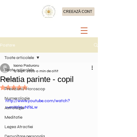
CREEAZĂ CONT
Postare
Toate articolele
Ioana Paduraru
Toate articolele
12 sept. 2020
0 min de citit
Relatia parinte - copil
Tarot
Evaluat(ă) cu NaN din 5 stele.
Previziuni/ Horoscop
Numerologie
http://www.youtube.com/watch?
v=mVak5uNf6Lw
Astrologie
Meditatie
Legea Atractiei
Dezvoltare personala