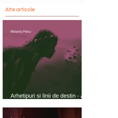
Alte articole
Melania Petcu
Arhetipuri si linii de destin - A
fost odată o fată ...