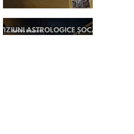
Crucea celtică - interpretare
Barbara Bacauanu
Previziuni astrologice și
constelații familiale