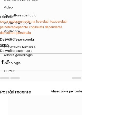
Video
Dezvoltare spirituala
Etichete:
ioana paduraru
medicina live
relatii toxice
relatii
Vindecare cancer
psihoterapie
parinte copil
relatii dependenta
Vindecare
dezvoltare personala
Revelatii
Dezvoltare personala
Video
Constelatii familiale
Dezvoltare spirituala
Arbore genealogic
Psihologie
Cursuri
Postări recente
Afișează-le pe toate