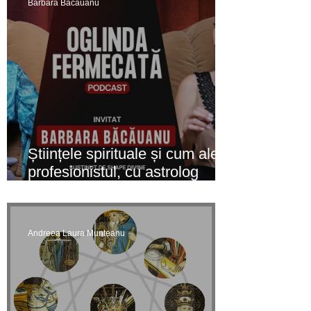
Barbara Bacauanu
Științele spirituale și cum alegi
profesionistul, cu astrolog
Barbara Băcăuanu
Andreea Laura Munteanu