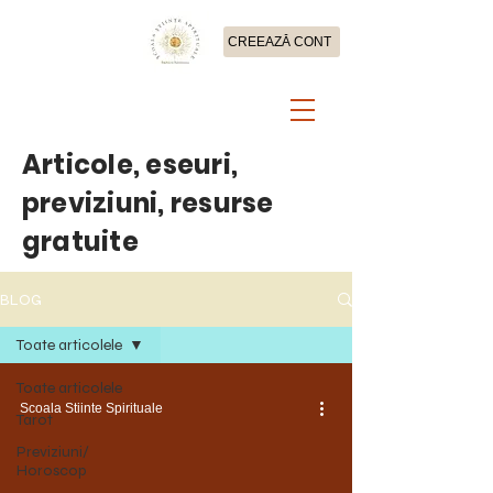
CREEAZĂ CONT
Articole, eseuri,
previziuni, resurse
gratuite
BLOG
Toate articolele
Toate articolele
Scoala Stiinte Spirituale
Tarot
Previziuni/
Horoscop