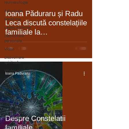
Numerologie
Astrologie
Ioana Păduraru și Radu
video
Meditatie
Leca discută constelațiile
Legea Atractiei
familiale la
Dezvoltare
Ultrapsihologie
personala
Video
Dezvoltare
spirituala
Vindecare cancer
Ioana Paduraru
Vindecare
Revelatii
Constelatii
familiale
Arbore genealogic
Despre Constelatii
Psihologie
Cursuri
familiale