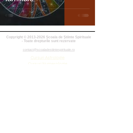
Copyright ©
2013-2026
Școala de Știinte Spirituale
- Toate drepturile sunt rezervate
contact@scoaladestiintespirituale.ro
Cursuri Astrologie
Cursuri Numerologie
Cursuri Tarot
Cursuri Evoluție personală
Cursuri Psihoterapeutice
Cursuri Revelații
Meditații ghidate
Cursuri Aromaterapie
Constelații familiale
Cursuri chirologie
Oracol Psihoterapeutic
Carte
Aplicație Tarot