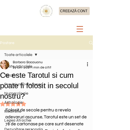
CREEAZĂ CONT
Postare
Toate articolele
Barbara Bacauanu
Toate articolele
29 ian. 2021
1 min de citit
Ce este Tarotul si cum
Tarot
poate fi folosit in secolul
Previziuni/ Horoscop
Numerologie
nostru?
Astrologie
Evaluat(ă) cu NaN din 5 stele.
Folosit de secole pentru a revela 
Meditatie
adevaruri ascunse, Tarotul este un set de 
Legea Atractiei
78 de cartonase pe care sunt desenate 
Dezvoltare personala