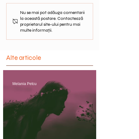
Cartile de Tarot 
Curatarea cartilor de Tarot
Nu se mai pot adăuga comentarii
la această postare. Contactează
proprietarul site-ului pentru mai
multe informații.
Alte articole
Melania Petcu