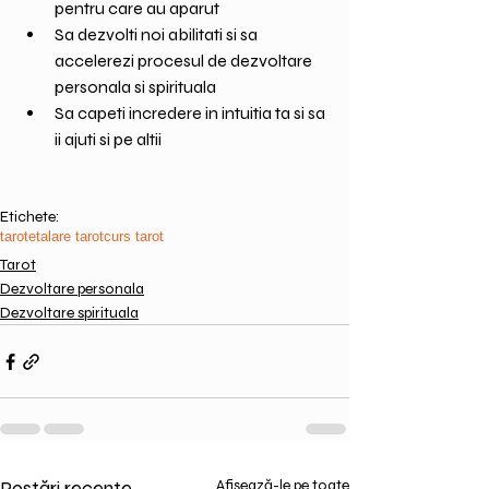
pentru care au aparut
Sa dezvolti noi abilitati si sa 
accelerezi procesul de dezvoltare 
personala si spirituala
Sa capeti incredere in intuitia ta si sa 
ii ajuti si pe altii
Etichete:
tarot
etalare tarot
curs tarot
Tarot
Dezvoltare personala
Dezvoltare spirituala
Postări recente
Afișează-le pe toate