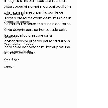
imagini si simboluri. Desi el a fost mult 
timp accesibil numai in cercuri oculte, in 
Video
ultimii ani, interesul pentru cartile de 
Dezvoltare spirituala
Tarot a crescut extrem de mult. Din ce in 
Vindecare cancer
ce mai multe persoane sunt in cautarea 
Vindecare
unor cai prin care sa transceada catre 
lumea spirituala, in care sa isi 
Revelatii
dobandeasca puterea personala si prin 
Constelatii familiale
care sa se conecteze mult mai profund 
Arbore genealogic
la lumea interioara.
Psihologie
Cursuri