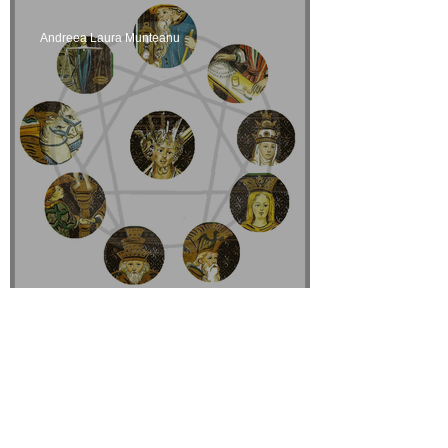
Andreea Laura Munteanu
Arhetipuri si linii de destin
Elena Ilie