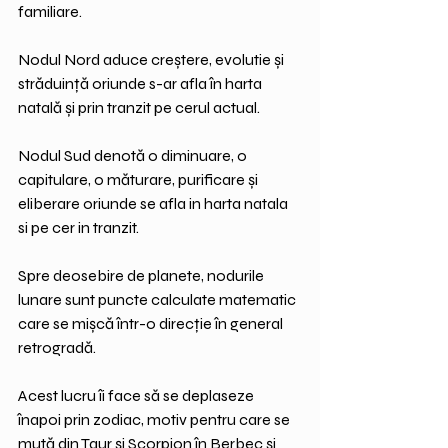
familiare.
Nodul Nord aduce creștere, evolutie și 
străduință oriunde s-ar afla în harta 
natală și prin tranzit pe cerul actual.
Nodul Sud denotă o diminuare, o 
capitulare, o măturare, purificare și 
eliberare oriunde se afla in harta natala 
si pe cer in tranzit.
Spre deosebire de planete, nodurile 
lunare sunt puncte calculate matematic 
care se mișcă într-o direcție în general 
retrogradă. 
Acest lucru îi face să se deplaseze 
înapoi prin zodiac, motiv pentru care se 
mută din Taur și Scorpion în Berbec și 