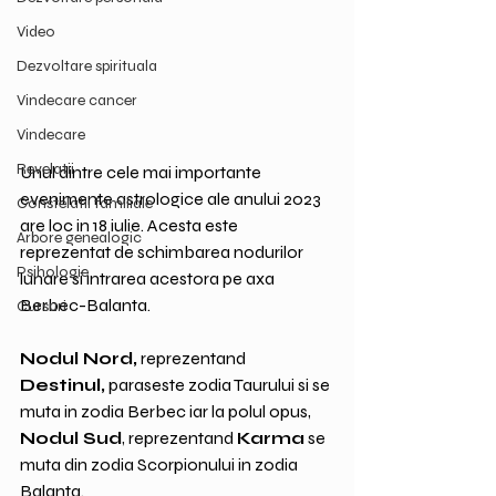
Video
Dezvoltare spirituala
Vindecare cancer
Vindecare
Revelatii
Unul dintre cele mai importante 
evenimente astrologice ale anului 2023 
Constelatii familiale
are loc in 18 iulie. Acesta este 
Arbore genealogic
reprezentat de schimbarea nodurilor 
Psihologie
lunare si intrarea acestora pe axa 
Berbec-Balanta. 
Cursuri
Nodul Nord,
 reprezentand 
Destinul,
 paraseste zodia Taurului si se 
muta in zodia Berbec iar la polul opus, 
Nodul Sud
, reprezentand 
Karma
 se 
muta din zodia Scorpionului in zodia 
Balanta.