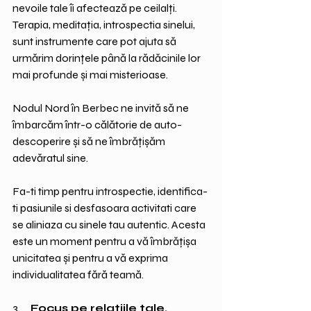
nevoile tale îi afectează pe ceilalți. 
Terapia, meditația, introspectia sinelui, 
sunt instrumente care pot ajuta să 
urmărim dorințele până la rădăcinile lor 
mai profunde și mai misterioase. 
Nodul Nord în Berbec ne invită să ne 
îmbarcăm într-o călătorie de auto-
descoperire și să ne îmbrățișăm 
adevăratul sine. 
Fa-ti timp pentru introspectie, identifica-
ti pasiunile si desfasoara activitati care 
se aliniaza cu sinele tau autentic. Acesta 
este un moment pentru a vă îmbrățișa 
unicitatea și pentru a vă exprima 
individualitatea fără teamă.
3.     
Focus pe relatiile tale.