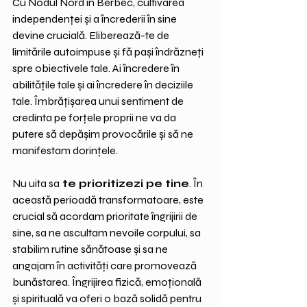
Cu Nodul Nord în Berbec, cultivarea 
independenței și a încrederii în sine 
devine crucială. Eliberează-te de 
limitările autoimpuse și fă pași îndrăzneți 
spre obiectivele tale. Ai încredere în 
abilitățile tale și ai încredere în deciziile 
tale. Îmbrățișarea unui sentiment de 
credinta pe forțele proprii ne va da 
putere să depășim provocările și să ne 
manifestam dorințele.
Nu uita sa
 te prioritizezi pe tine
. În 
această perioadă transformatoare, este 
crucial să acordam prioritate îngrijirii de 
sine, sa ne ascultam nevoile corpului, sa 
stabilim rutine sănătoase și sa ne 
angajam în activități care promovează 
bunăstarea. Îngrijirea fizică, emoțională 
și spirituală va oferi o bază solidă pentru 