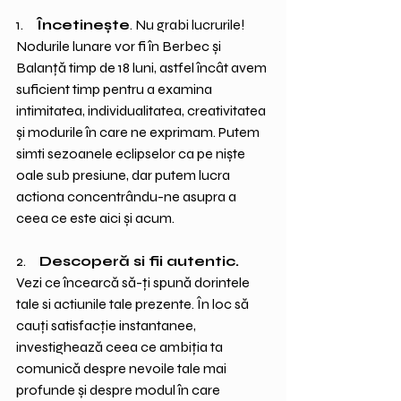
1.     
Încetineşte
. Nu grabi lucrurile! 
Nodurile lunare vor fi în Berbec și 
Balanță timp de 18 luni, astfel încât avem 
suficient timp pentru a examina 
intimitatea, individualitatea, creativitatea 
și modurile în care ne exprimam. Putem 
simti sezoanele eclipselor ca pe niște 
oale sub presiune, dar putem lucra 
actiona concentrându-ne asupra a 
ceea ce este aici și acum. 
2.     
Descoperă si fii autentic.
Vezi ce încearcă să-ți spună dorintele 
tale si actiunile tale prezente. În loc să 
cauți satisfacție instantanee, 
investighează ceea ce ambiția ta 
comunică despre nevoile tale mai 
profunde și despre modul în care 