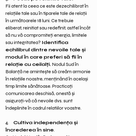
Fii atent la ceea ce este dezechilibrat în 
relațiile tale sau în tiparele tale de relații 
în următoarele 18 luni. Ce trebuie 
eliberat, reinitiat sau redefinit, astfel încât 
să nu vă compromiteți energia, limitele 
sau integritatea? 
Identifica 
echilibrul dintre nevoile tale și 
modul în care preferi să fii în 
relație cu ceilalți.
 Nodul Sud în 
Balanță ne amintește să creăm armonie 
în relațiile noastre, menținând în același 
timp limite sănătoase. Practicați 
comunicarea deschisă, onestă și 
asigurați-vă că nevoile dvs. sunt 
îndeplinite în cadrul relatiilor voastre.
4.     
Cultiva independența și 
încrederea în sine
.