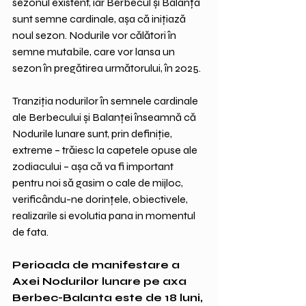
sezonul existent, iar Berbecul și Balanța 
sunt semne cardinale, așa că inițiază 
noul sezon. Nodurile vor călători în 
semne mutabile, care vor lansa un 
sezon în pregătirea următorului, în 2025.  
Tranziția nodurilor în semnele cardinale 
ale Berbecului și Balanței înseamnă că 
Nodurile lunare sunt, prin definiție, 
extreme – trăiesc la capetele opuse ale 
zodiacului – așa că va fi important 
pentru noi să gasim o cale de mijloc, 
verificându-ne dorințele, obiectivele, 
realizarile si evolutia pana in momentul 
de fata.
Perioada de manifestare a 
Axei Nodurilor lunare pe axa 
Berbec-Balanta este de 18 luni, 