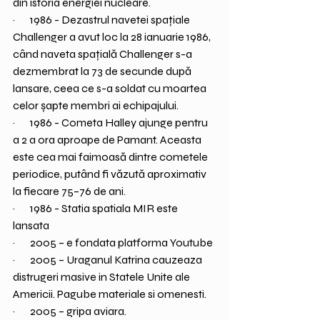
din istoria energiei nucleare.
·       1986 - Dezastrul navetei spațiale 
Challenger a avut loc la 28 ianuarie 1986, 
când naveta spațială Challenger s-a 
dezmembrat la 73 de secunde după 
lansare, ceea ce s-a soldat cu moartea 
celor șapte membri ai echipajului.
·       1986 - Cometa Halley ajunge pentru 
a 2 a ora aproape de Pamant. Aceasta 
este cea mai faimoasă dintre cometele 
periodice, putând fi văzută aproximativ 
la fiecare 75–76 de ani.
·       1986 - Statia spatiala MIR este 
lansata
·       2005 – e fondata platforma Youtube
·       2005 – Uraganul Katrina cauzeaza 
distrugeri masive in Statele Unite ale 
Americii. Pagube materiale si omenesti.
·       2005 – gripa aviara.