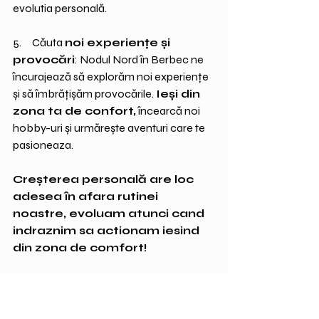
evolutia personală.
5.     Căuta 
noi experiențe și 
provocări
: Nodul Nord în Berbec ne 
încurajează să explorăm noi experiențe 
și să îmbrățișăm provocările. 
Ieși din 
zona ta de confort,
 încearcă noi 
hobby-uri și urmărește aventuri care te 
pasioneaza. 
Creșterea personală are loc 
adesea în afara rutinei 
noastre, evoluam atunci cand 
indraznim sa actionam iesind 
din zona de comfort!
Schimbarea astrologică din 18 iulie, cu 
intrarea Nodului Nord și a Nodului Sud în 
Berbec și, respectiv, Balanță, ne prezintă 