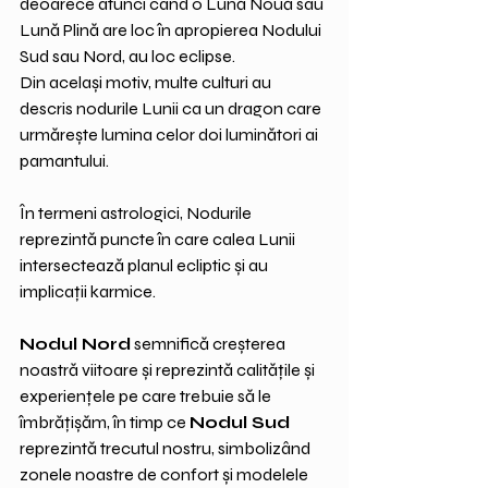
deoarece atunci când o Lună Nouă sau 
Lună Plină are loc în apropierea Nodului 
Sud sau Nord, au loc eclipse. 
Din același motiv, multe culturi au 
descris nodurile Lunii ca un dragon care 
urmărește lumina celor doi luminători ai 
pamantului.
În termeni astrologici, Nodurile 
reprezintă puncte în care calea Lunii 
intersectează planul ecliptic și au 
implicații karmice. 
Nodul Nord
 semnifică creșterea 
noastră viitoare și reprezintă calitățile și 
experiențele pe care trebuie să le 
îmbrățișăm, în timp ce 
Nodul Sud
reprezintă trecutul nostru, simbolizând 
zonele noastre de confort și modelele 