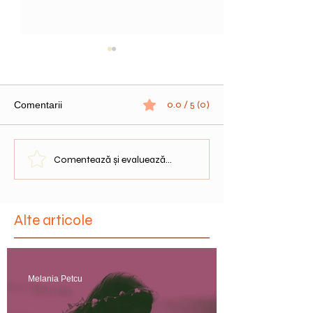
0.0 / 5 (0)
Comentarii
Horoscop 2023 - Taur
Horoscop 2023 -
Comentează și evaluează...
Alte articole
Melania Petcu