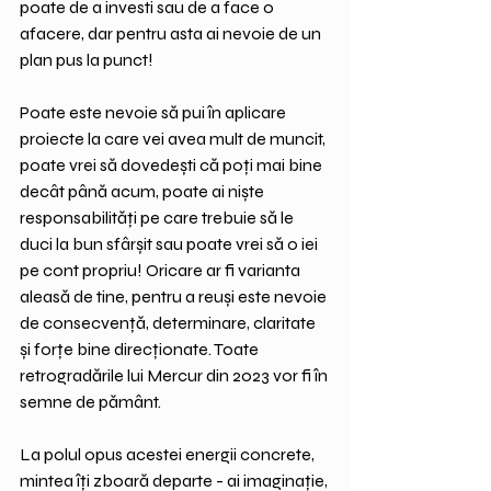
poate de a investi sau de a face o 
afacere, dar pentru asta ai nevoie de un 
plan pus la punct!
Poate este nevoie să pui în aplicare 
proiecte la care vei avea mult de muncit, 
poate vrei să dovedești că poți mai bine 
decât până acum, poate ai niște 
responsabilități pe care trebuie să le 
duci la bun sfârșit sau poate vrei să o iei 
pe cont propriu! Oricare ar fi varianta 
aleasă de tine, pentru a reuși este nevoie 
de consecvență, determinare, claritate 
și forțe bine direcționate. Toate 
retrogradările lui Mercur din 2023 vor fi în 
semne de pământ.
La polul opus acestei energii concrete, 
mintea îți zboară departe - ai imaginație, 