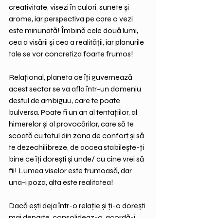
creativitate, visezi în culori, sunete și 
arome, iar perspectiva pe care o vezi 
este minunată! Îmbină cele două lumi, 
cea a visării și cea a realității, iar planurile 
tale se vor concretiza foarte frumos!
Relațional, planeta ce îți guvernează 
acest sector se va afla într-un domeniu 
destul de ambiguu, care te poate 
bulversa. Poate fi un an al tentațiilor, al 
himerelor și al provocărilor, care să te 
scoată cu totul din zona de confort și să 
te dezechilibreze, de accea stabilește-ți 
bine ce îți dorești și unde/ cu cine vrei să 
fii! Lumea viselor este frumoasă, dar 
una-i poza, alta este realitatea!
Dacă ești deja într-o relație și ți-o dorești 
mai departe, consolideaz-o, acordă-i 