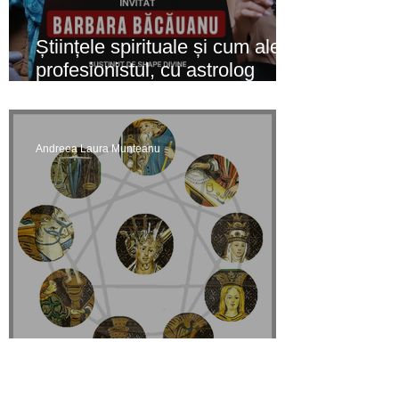
Științele spirituale și cum alegi
profesionistul, cu astrolog
Barbara Băcăuanu
Andreea Laura Munteanu
Arhetipuri si linii de destin