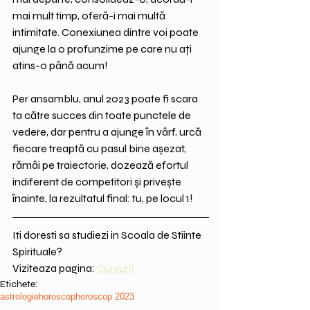
mai mult timp, oferă-i mai multă 
intimitate. Conexiunea dintre voi poate 
ajunge la o profunzime pe care nu ați 
atins-o până acum!
Per ansamblu, anul 2023 poate fi scara 
ta către succes din toate punctele de 
vedere, dar pentru a ajunge în vârf, urcă 
fiecare treaptă cu pasul bine așezat, 
rămâi pe traiectorie, dozează efortul 
indiferent de competitori și privește 
înainte, la rezultatul final: tu, pe locul 1!
Iti doresti sa studiezi in Scoala de Stiinte 
Spirituale?
Viziteaza pagina: 
Cursuri!
Etichete:
astrologie
horoscop
horoscop 2023