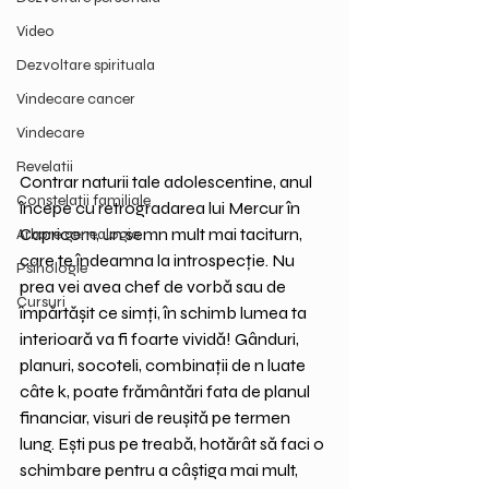
Video
Dezvoltare spirituala
Vindecare cancer
Vindecare
Revelatii
Contrar naturii tale adolescentine, anul 
Constelatii familiale
începe cu retrogradarea lui Mercur în 
Capricorn, un semn mult mai taciturn, 
Arbore genealogic
care te îndeamna la introspecție. Nu 
Psihologie
prea vei avea chef de vorbă sau de 
Cursuri
împărtășit ce simți, în schimb lumea ta 
interioară va fi foarte vividă! Gânduri, 
planuri, socoteli, combinații de n luate 
câte k, poate frământări fata de planul 
financiar, visuri de reușită pe termen 
lung. Ești pus pe treabă, hotărât să faci o 
schimbare pentru a câștiga mai mult, 