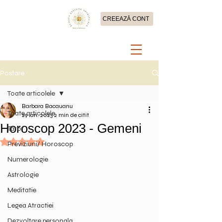
CREEAZĂ CONT
Postare
Toate articolele
Barbara Bacauanu
Toate articolele
29 ian. 2023
2 min de citit
Horoscop 2023 - Gemeni
Tarot
Evaluat(ă) cu NaN din 5 stele.
Previziuni/ Horoscop
Numerologie
Astrologie
Meditatie
Legea Atractiei
Dezvoltare personala