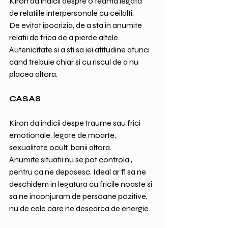
Kiron da indicii despre o teama legata 
de relatiile interpersonale cu ceilalti.
De evitat ipocrizia, de a sta in anumite 
relatii de frica de a pierde altele. 
Autenicitate si a sti sa iei atitudine atunci 
cand trebuie chiar si cu riscul de a nu 
placea altora.
CASA8
Kiron da indicii despe traume sau frici 
emotionale, legate de moarte, 
sexualitate ocult, banii altora.
Anumite situatii nu se pot controla , 
pentru ca ne depasesc. Ideal ar fi sa ne 
deschidem in legatura cu fricile noaste si 
sa ne inconjuram de persoane pozitive, 
nu de cele care ne descarca de energie.