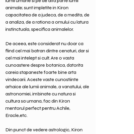
lumii umane si pe de alta parte lumii 
animale; sunt impletite in Kiron 
capacitatea de a judeca, de a medita, de 
a analiza, de a rationa a omului cu latura 
instinctuala, specifica animalelor.
De aceea, este considerat nu doar ca 
fiind cel mai batran dintre cenaturi, dar si 
cel mai intelept si cult. Are o vasta 
cunoastere despre botanica, datorita 
careia stapaneste foarte bine arta 
vindecarii. Aceste vaste cunostiinte 
arhaice ale lumii animale, a vanatului, ale 
astronomiei, imbinate cu natura si 
cultura sa umana, fac din Kiron 
mentorul perfect pentru Achile, 
Eracle,etc.
Din punct de vedere astrologic, Kiron 