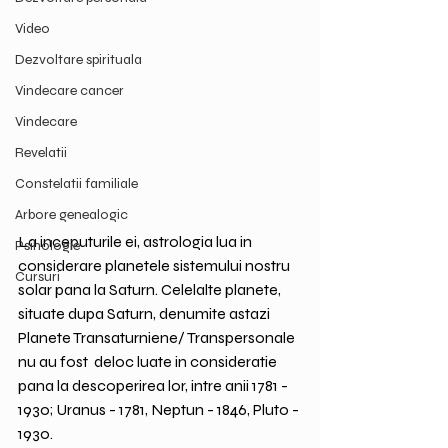
Video
Dezvoltare spirituala
Vindecare cancer
Vindecare
Revelatii
Constelatii familiale
Arbore genealogic
La inceputurile ei, astrologia lua in 
Psihologie
considerare planetele sistemului nostru 
Cursuri
solar pana la Saturn. Celelalte planete, 
situate dupa Saturn, denumite astazi 
Planete Transaturniene/ Transpersonale 
nu au fost  deloc luate in consideratie 
pana la descoperirea lor, intre anii 1781 - 
1930; Uranus - 1781, Neptun - 1846, Pluto - 
1930.