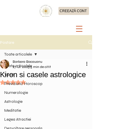
CREEAZĂ CONT
Postare
Toate articolele
Barbara Bacauanu
Toate articolele
27 iul. 2023
5 min de citit
Kiron si casele astrologice
Tarot
Evaluat(ă) cu NaN din 5 stele.
Previziuni/ Horoscop
Numerologie
Astrologie
Meditatie
Legea Atractiei
Dezvoltare personala