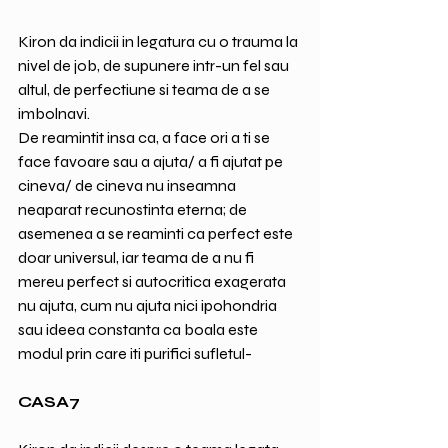
Kiron da indicii in legatura cu o trauma la 
nivel de job, de supunere intr-un fel sau 
altul, de perfectiune si teama de a se 
imbolnavi.
De reamintit insa ca, a face ori a ti se 
face favoare sau a ajuta/ a fi ajutat pe 
cineva/ de cineva nu inseamna 
neaparat recunostinta eterna; de 
asemenea a se reaminti ca perfect este 
doar universul, iar teama de a nu fi 
mereu perfect si autocritica exagerata 
nu ajuta, cum nu ajuta nici ipohondria 
sau ideea constanta ca boala este 
modul prin care iti purifici sufletul-
CASA7