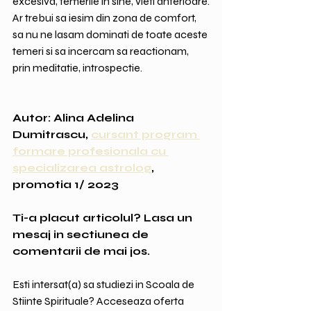
excesiva, temerile in sine, vieti anterioare.
Ar trebui sa iesim din zona de comfort, 
sa nu ne lasam dominati de toate aceste 
temeri si sa incercam sa reactionam, 
prin meditatie, introspectie.
Autor: Alina Adelina 
Dumitrascu, 
cursant program 
formare profesionala cu 
specializarea astrolog
, 
promotia 1/ 2023
Ti-a placut articolul? Lasa un 
mesaj in sectiunea de 
comentarii de mai jos.
Esti intersat(a) sa studiezi in Scoala de 
Stiinte Spirituale? Acceseaza oferta 